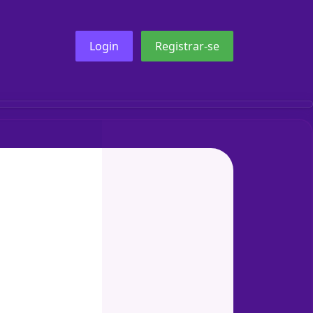
Login
Registrar-se