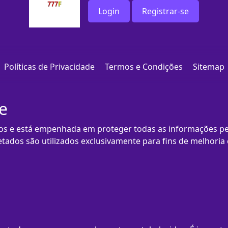
Login
Registrar-se
Políticas de Privacidade
Termos e Condições
Sitemap
de
rios e está empenhada em proteger todas as informações p
tados são utilizados exclusivamente para fins de melhoria