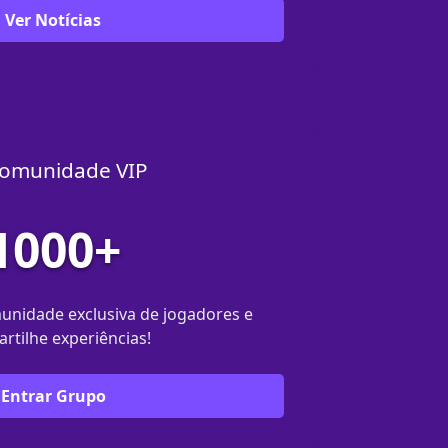
Ver Notícias
Comunidade VIP
1000+
unidade exclusiva de jogadores e
rtilhe experiências!
Entrar Grupo