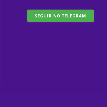
SEGUIR NO TELEGRAM