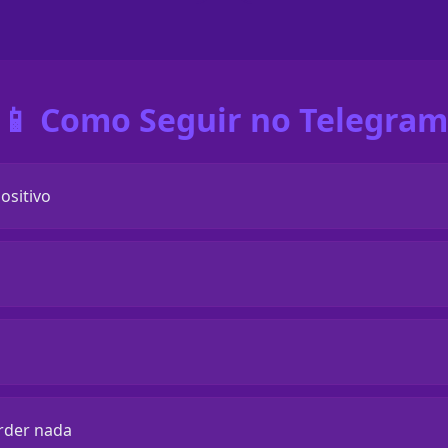
📱 Como Seguir no Telegram
ositivo
erder nada