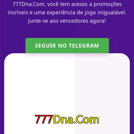
777Dna.Com, você tem acesso a promoções
incríveis e uma experiência de jogo inigualável.
Junte-se aos vencedores agora!
SEGUIR NO TELEGRAM