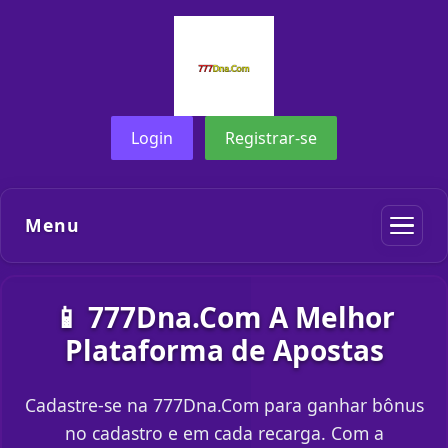
Login
Registrar-se
Menu
📱 777Dna.Com A Melhor
Plataforma de Apostas
Cadastre-se na 777Dna.Com para ganhar bônus
no cadastro e em cada recarga. Com a