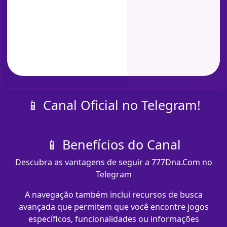
📱 Canal Oficial no Telegram!
📱 Benefícios do Canal
Descubra as vantagens de seguir a 777Dna.Com no
Telegram
A navegação também inclui recursos de busca
avançada que permitem que você encontre jogos
específicos, funcionalidades ou informações