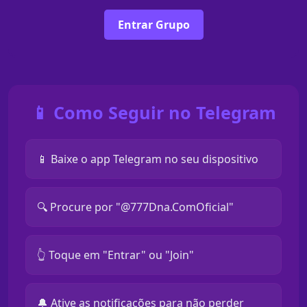
Entrar Grupo
📱 Como Seguir no Telegram
📱 Baixe o app Telegram no seu dispositivo
🔍 Procure por "@777Dna.ComOficial"
👆 Toque em "Entrar" ou "Join"
🔔 Ative as notificações para não perder