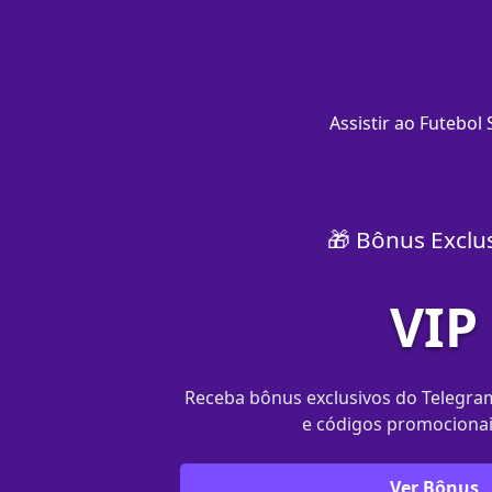
Assistir ao Futebol
🎁 Bônus Exclu
VIP
Receba bônus exclusivos do Telegra
e códigos promocionai
Ver Bônus