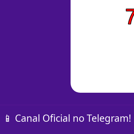
📱 Canal Oficial no Telegram!