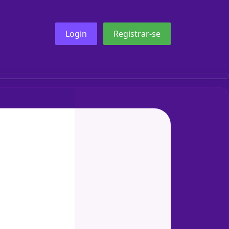
Login
Registrar-se