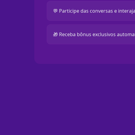
💬 Participe das conversas e interaj
🎁 Receba bônus exclusivos autom