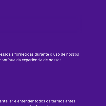
pessoais fornecidas durante o uso de nossos
 contínua da experiência de nossos
ante ler e entender todos os termos antes