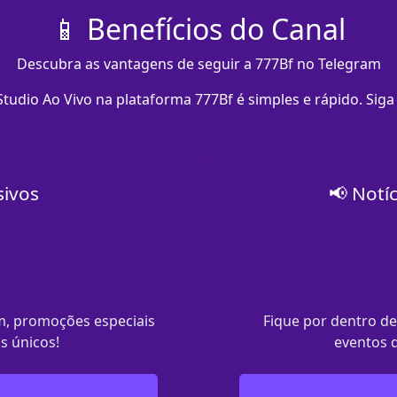
📱 Benefícios do Canal
Descubra as vantagens de seguir a 777Bf no Telegram
 Studio Ao Vivo na plataforma 777Bf é simples e rápido. Siga
sivos
📢 Notí
m, promoções especiais
Fique por dentro d
s únicos!
eventos 