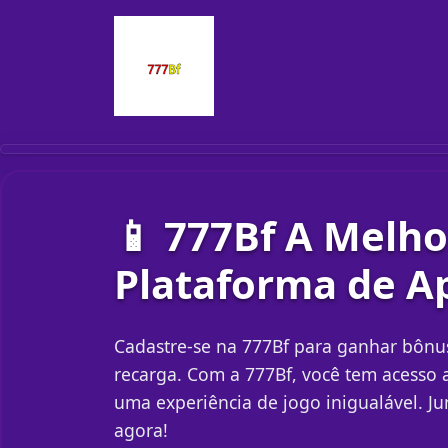
📱 777Bf A Melho
Plataforma de A
Cadastre-se na 777Bf para ganhar bônu
recarga. Com a 777Bf, você tem acesso 
uma experiência de jogo inigualável. J
agora!