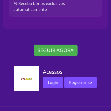
🎁 Receba bônus exclusivos
automaticamente
SEGUIR AGORA
Acessos
Login
Registrar-se