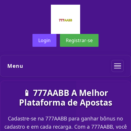
Login
Registrar-se
Menu
📱 777AABB A Melhor
Plataforma de Apostas
Cadastre-se na 777AABB para ganhar bônus no
cadastro e em cada recarga. Com a 777AABB, você