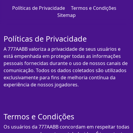
Políticas de Privacidade
Termos e Condições
Sitemap
Políticas de Privacidade
A 777AABB valoriza a privacidade de seus usuários e
está empenhada em proteger todas as informações
pessoais fornecidas durante o uso de nossos canais de
comunicação. Todos os dados coletados são utilizados
exclusivamente para fins de melhoria contínua da
experiência de nossos jogadores.
Termos e Condições
Os usuários da 777AABB concordam em respeitar todas