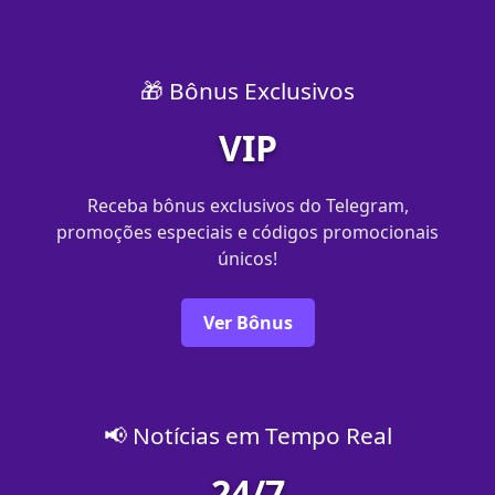
🎁 Bônus Exclusivos
VIP
Receba bônus exclusivos do Telegram,
promoções especiais e códigos promocionais
únicos!
Ver Bônus
📢 Notícias em Tempo Real
24/7