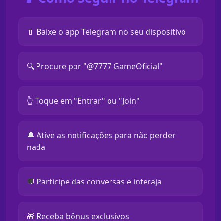
📱 Baixe o app Telegram no seu dispositivo
🔍 Procure por "@7777 GameOficial"
👆 Toque em "Entrar" ou "Join"
🔔 Ative as notificações para não perder
nada
💬 Participe das conversas e interaja
🎁 Receba bônus exclusivos