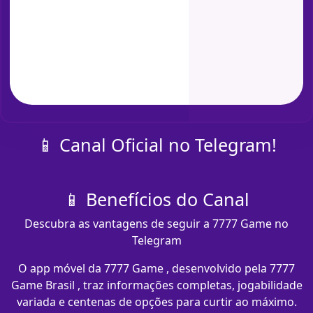
📱 Canal Oficial no Telegram!
📱 Benefícios do Canal
Descubra as vantagens de seguir a 7777 Game no
Telegram
O app móvel da 7777 Game , desenvolvido pela 7777
Game Brasil , traz informações completas, jogabilidade
variada e centenas de opções para curtir ao máximo.