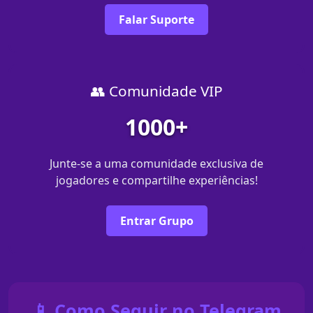
Falar Suporte
👥 Comunidade VIP
1000+
Junte-se a uma comunidade exclusiva de
jogadores e compartilhe experiências!
Entrar Grupo
📱 Como Seguir no Telegram