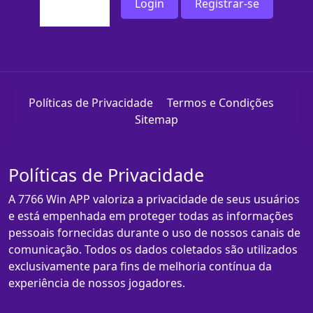
Login
Registrar-se
Políticas de Privacidade
Termos e Condições
Sitemap
Políticas de Privacidade
A 7766 Win APP valoriza a privacidade de seus usuários
e está empenhada em proteger todas as informações
pessoais fornecidas durante o uso de nossos canais de
comunicação. Todos os dados coletados são utilizados
exclusivamente para fins de melhoria contínua da
experiência de nossos jogadores.