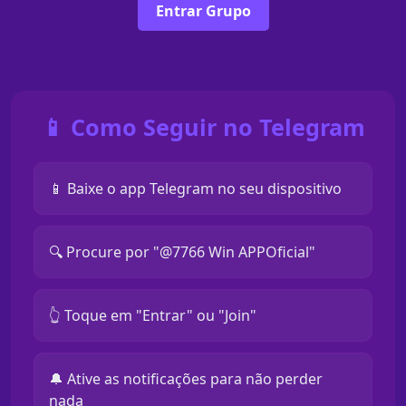
Entrar Grupo
📱 Como Seguir no Telegram
📱 Baixe o app Telegram no seu dispositivo
🔍 Procure por "@7766 Win APPOficial"
👆 Toque em "Entrar" ou "Join"
🔔 Ative as notificações para não perder
nada