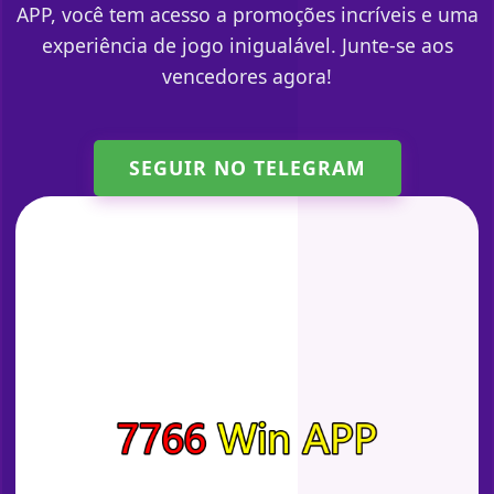
APP, você tem acesso a promoções incríveis e uma
experiência de jogo inigualável. Junte-se aos
vencedores agora!
SEGUIR NO TELEGRAM