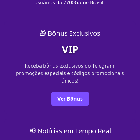
usuários da 7700Game Brasil .
🎁 Bônus Exclusivos
VIP
Receba bônus exclusivos do Telegram,
promoções especiais e códigos promocionais
únicos!
Ver Bônus
📢 Notícias em Tempo Real