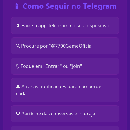
📱 Como Seguir no Telegram
📱 Baixe o app Telegram no seu dispositivo
🔍 Procure por "@7700GameOficial"
👆 Toque em "Entrar" ou "Join"
🔔 Ative as notificações para não perder
nada
💬 Participe das conversas e interaja