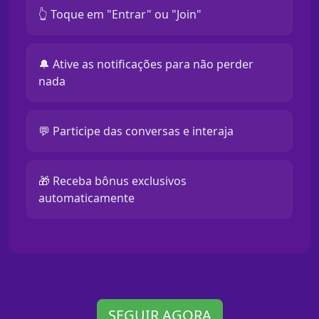
👆 Toque em "Entrar" ou "Join"
🔔 Ative as notificações para não perder
nada
💬 Participe das conversas e interaja
🎁 Receba bônus exclusivos
automaticamente
SEGUIR AGORA