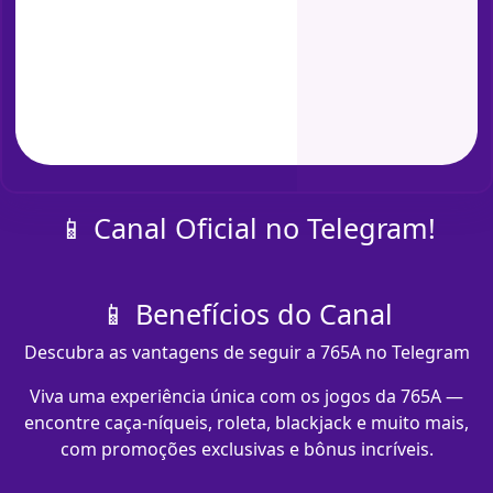
📱 Canal Oficial no Telegram!
📱 Benefícios do Canal
Descubra as vantagens de seguir a 765A no Telegram
Viva uma experiência única com os jogos da 765A —
encontre caça-níqueis, roleta, blackjack e muito mais,
com promoções exclusivas e bônus incríveis.