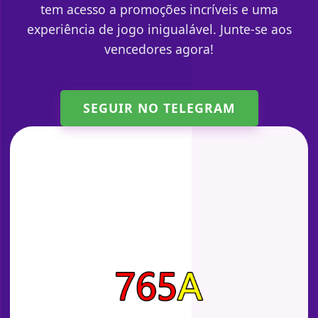
tem acesso a promoções incríveis e uma
experiência de jogo inigualável. Junte-se aos
vencedores agora!
SEGUIR NO TELEGRAM