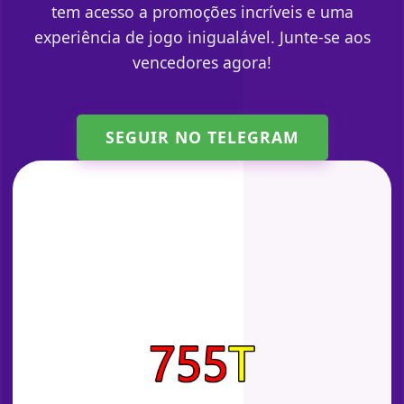
tem acesso a promoções incríveis e uma
experiência de jogo inigualável. Junte-se aos
vencedores agora!
SEGUIR NO TELEGRAM