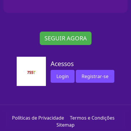
SEGUIR AGORA
Acessos
Login
Registrar-se
Políticas de Privacidade
Termos e Condições
Sitemap