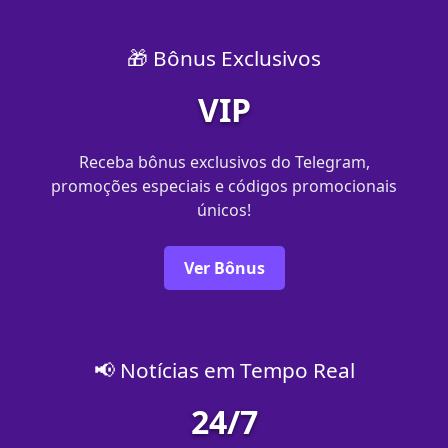
🎁 Bônus Exclusivos
VIP
Receba bônus exclusivos do Telegram,
promoções especiais e códigos promocionais
únicos!
Ver Bônus
📢 Notícias em Tempo Real
24/7