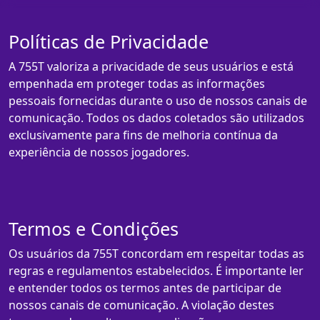
Políticas de Privacidade
A 755T valoriza a privacidade de seus usuários e está
empenhada em proteger todas as informações
pessoais fornecidas durante o uso de nossos canais de
comunicação. Todos os dados coletados são utilizados
exclusivamente para fins de melhoria contínua da
experiência de nossos jogadores.
Termos e Condições
Os usuários da 755T concordam em respeitar todas as
regras e regulamentos estabelecidos. É importante ler
e entender todos os termos antes de participar de
nossos canais de comunicação. A violação destes