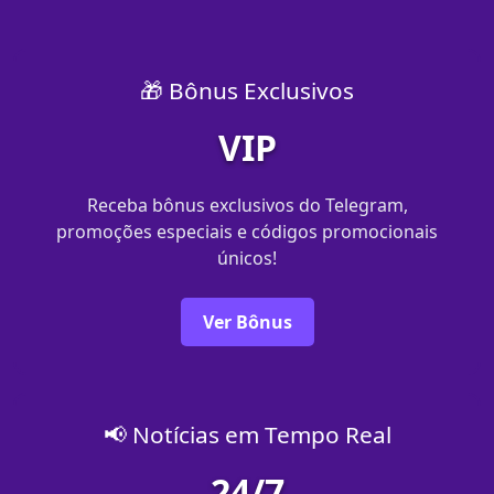
🎁 Bônus Exclusivos
VIP
Receba bônus exclusivos do Telegram,
promoções especiais e códigos promocionais
únicos!
Ver Bônus
📢 Notícias em Tempo Real
24/7