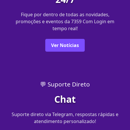
Fique por dentro de todas as novidades,
promoções e eventos da 7359 Com Login em
tempo real!
Ver Notícias
💬 Suporte Direto
Chat
Suporte direto via Telegram, respostas rápidas e
atendimento personalizado!