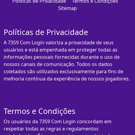
Políticas de Privacidade
Termos e Condições
Sitemap
Políticas de Privacidade
A 7359 Com Login valoriza a privacidade de seus
usuários e está empenhada em proteger todas as
informações pessoais fornecidas durante o uso de
nossos canais de comunicação. Todos os dados
coletados são utilizados exclusivamente para fins de
melhoria contínua da experiência de nossos jogadores.
Termos e Condições
Os usuários da 7359 Com Login concordam em
respeitar todas as regras e regulamentos