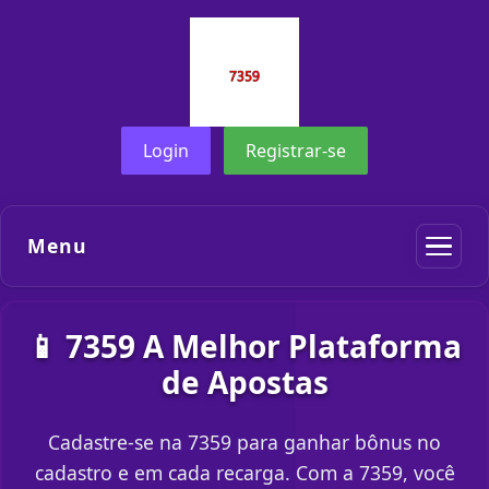
Login
Registrar-se
Menu
📱 7359 A Melhor Plataforma
de Apostas
Cadastre-se na 7359 para ganhar bônus no
cadastro e em cada recarga. Com a 7359, você