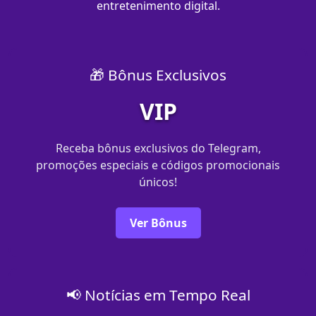
entretenimento digital.
🎁 Bônus Exclusivos
VIP
Receba bônus exclusivos do Telegram,
promoções especiais e códigos promocionais
únicos!
Ver Bônus
📢 Notícias em Tempo Real