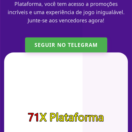
Plataforma, você tem acesso a promoções
incríveis e uma experiência de jogo inigualável.
Junte-se aos vencedores agora!
SEGUIR NO TELEGRAM