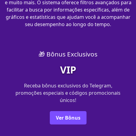
e muito mais. O sistema oferece filtros avançados para
facilitar a busca por informações específicas, além de
gráficos e estatísticas que ajudam você a acompanhar
seu desempenho ao longo do tempo.
🎁 Bônus Exclusivos
VIP
Receba bônus exclusivos do Telegram,
promoções especiais e códigos promocionais
únicos!
Ver Bônus