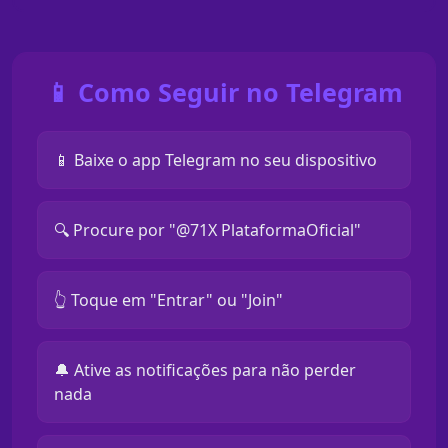
📱 Como Seguir no Telegram
📱 Baixe o app Telegram no seu dispositivo
🔍 Procure por "@71X PlataformaOficial"
👆 Toque em "Entrar" ou "Join"
🔔 Ative as notificações para não perder
nada