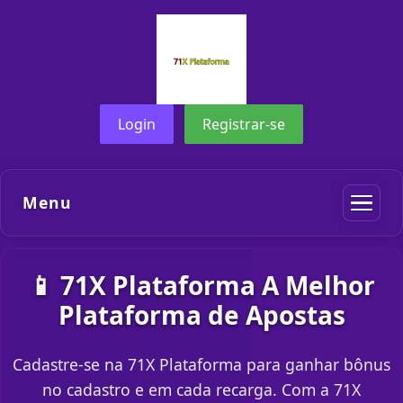
Login
Registrar-se
Menu
📱 71X Plataforma A Melhor
Plataforma de Apostas
Cadastre-se na 71X Plataforma para ganhar bônus
no cadastro e em cada recarga. Com a 71X