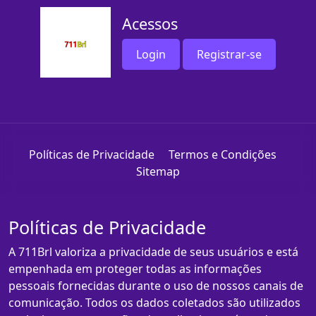
Acessos
Login
Registrar-se
Políticas de Privacidade
Termos e Condições
Sitemap
Políticas de Privacidade
A 711Brl valoriza a privacidade de seus usuários e está
empenhada em proteger todas as informações
pessoais fornecidas durante o uso de nossos canais de
comunicação. Todos os dados coletados são utilizados