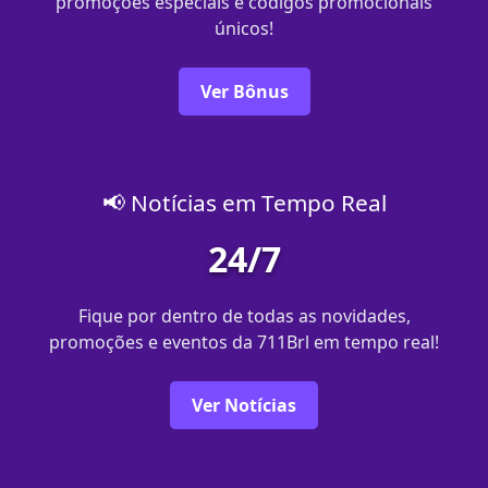
promoções especiais e códigos promocionais
únicos!
Ver Bônus
📢 Notícias em Tempo Real
24/7
Fique por dentro de todas as novidades,
promoções e eventos da 711Brl em tempo real!
Ver Notícias