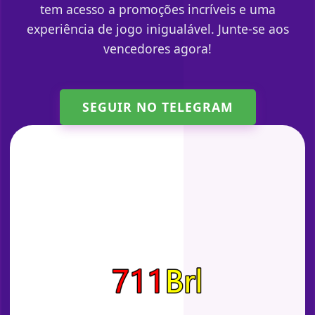
tem acesso a promoções incríveis e uma
experiência de jogo inigualável. Junte-se aos
vencedores agora!
SEGUIR NO TELEGRAM