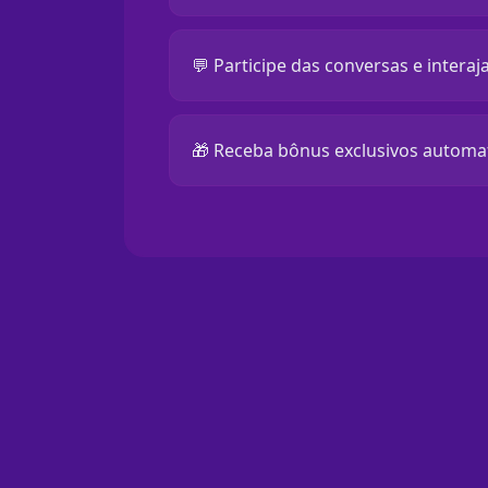
💬 Participe das conversas e interaj
🎁 Receba bônus exclusivos autom