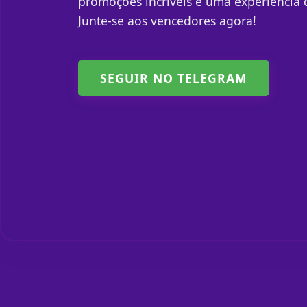
promoções incríveis e uma experiência d
Junte-se aos vencedores agora!
SEGUIR NO TELEGRAM