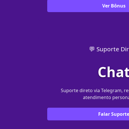
Ver Bônus
💬 Suporte Di
Cha
Suporte direto via Telegram, r
atendimento persona
Falar Suport