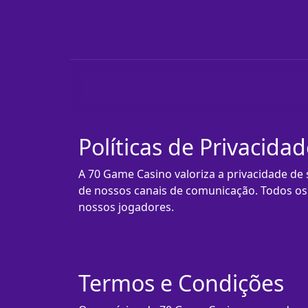
Políticas de Privacida
A 70 Game Casino valoriza a privacidade d
de nossos canais de comunicação. Todos os 
nossos jogadores.
Termos e Condições