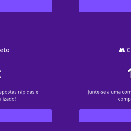
reto
👥 
t
espostas rápidas e
Junte-se a uma com
lizado!
compa
e