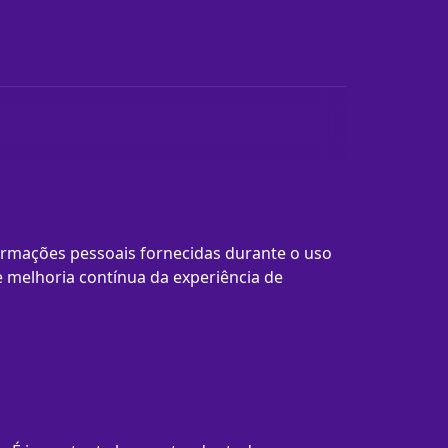
ormações pessoais fornecidas durante o uso
e melhoria contínua da experiência de