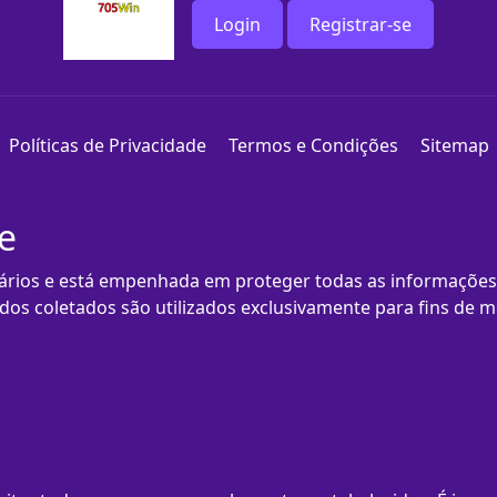
Login
Registrar-se
Políticas de Privacidade
Termos e Condições
Sitemap
de
uários e está empenhada em proteger todas as informações
os coletados são utilizados exclusivamente para fins de m