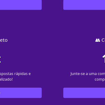
reto
👥 
t
espostas rápidas e
Junte-se a uma com
lizado!
compa
e