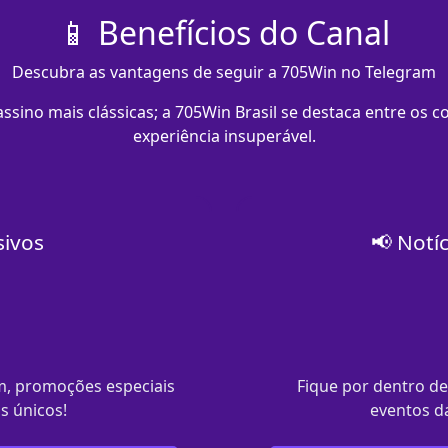
📱 Benefícios do Canal
Descubra as vantagens de seguir a 705Win no Telegram
ssino mais clássicas; a 705Win Brasil se destaca entre os 
experiência insuperável.
sivos
📢 Notí
m, promoções especiais
Fique por dentro d
s únicos!
eventos d