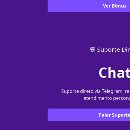
Ver Bônus
💬 Suporte Di
Cha
Suporte direto via Telegram, r
atendimento persona
Falar Suport