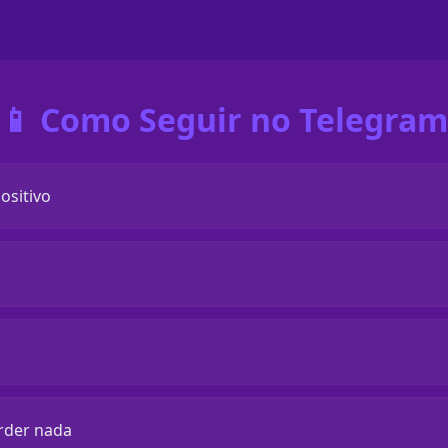
📱 Como Seguir no Telegram
ositivo
erder nada