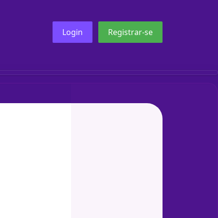
Login
Registrar-se