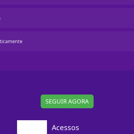
a
aticamente
SEGUIR AGORA
Acessos