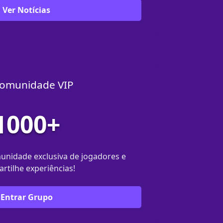
Ver Notícias
Comunidade VIP
1000+
unidade exclusiva de jogadores e
rtilhe experiências!
Entrar Grupo