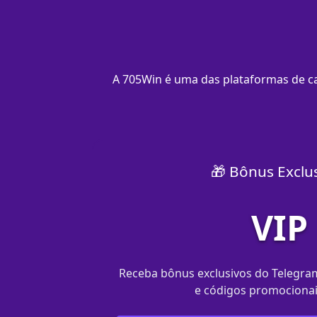
A 705Win é uma das plataformas de ca
🎁 Bônus Exclu
VIP
Receba bônus exclusivos do Telegra
e códigos promocionai