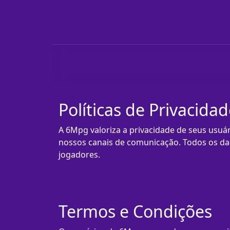
Políticas de Privacida
A 6Mpg valoriza a privacidade de seus usu
nossos canais de comunicação. Todos os dad
jogadores.
Termos e Condições