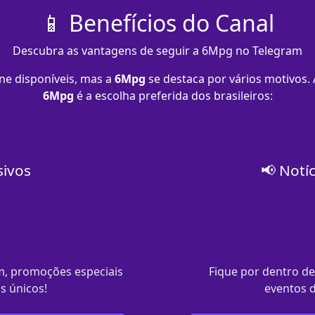
📱 Benefícios do Canal
Descubra as vantagens de seguir a 6Mpg no Telegram
ne disponíveis, mas a
6Mpg
se destaca por vários motivos. 
6Mpg
é a escolha preferida dos brasileiros:
sivos
📢 Notí
m, promoções especiais
Fique por dentro d
s únicos!
eventos 