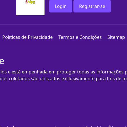
Login
Registrar-se
Políticas de Privacidade
Termos e Condições
Sitemap
de
ários e está empenhada em proteger todas as informações p
os coletados são utilizados exclusivamente para fins de m