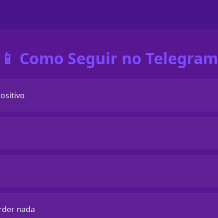
📱 Como Seguir no Telegram
ositivo
erder nada