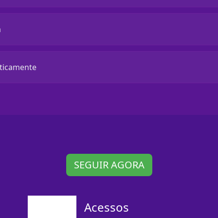
a
aticamente
SEGUIR AGORA
Acessos