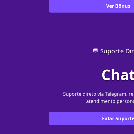
Ver Bônus
💬 Suporte Di
Cha
Suporte direto via Telegram, r
atendimento persona
Falar Suport