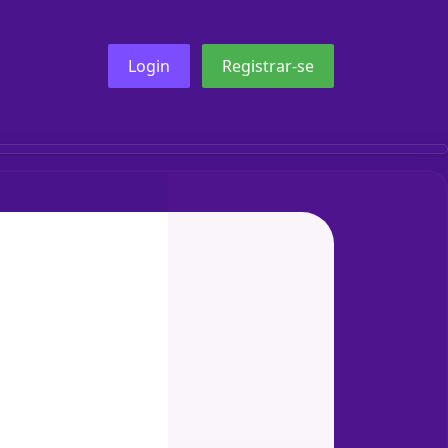
Login
Registrar-se