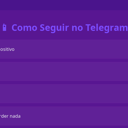
📱 Como Seguir no Telegram
ositivo
erder nada