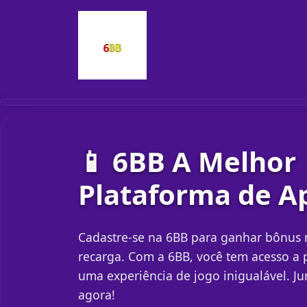
📱 6BB A Melhor
Plataforma de A
Cadastre-se na 6BB para ganhar bônus 
recarga. Com a 6BB, você tem acesso a 
uma experiência de jogo inigualável. J
agora!