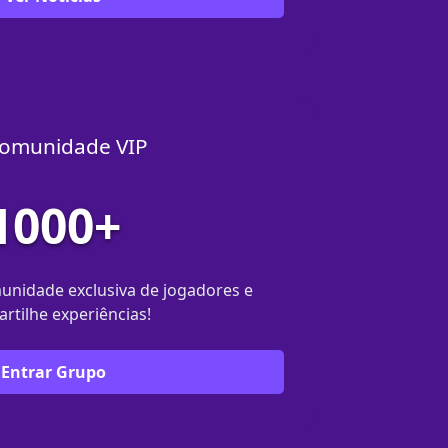
Comunidade VIP
1000+
unidade exclusiva de jogadores e
rtilhe experiências!
Entrar Grupo