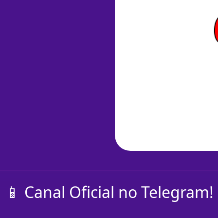
📱 Canal Oficial no Telegram!