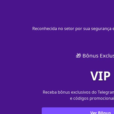
Reconhecida no setor por sua segurança e 
🎁 Bônus Exclu
VIP
Receba bônus exclusivos do Telegra
e códigos promocionai
Ver Bônus