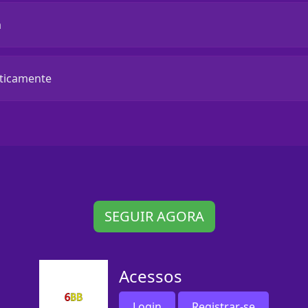
a
aticamente
SEGUIR AGORA
Acessos
Login
Registrar-se