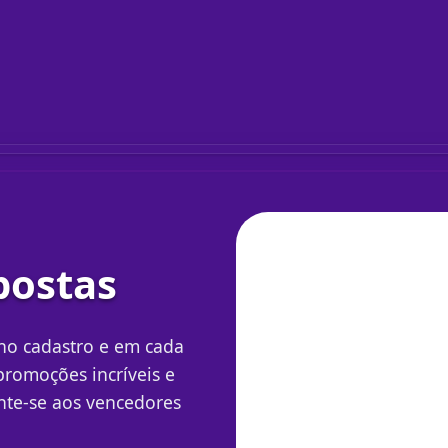
postas
no cadastro e em cada
promoções incríveis e
unte-se aos vencedores