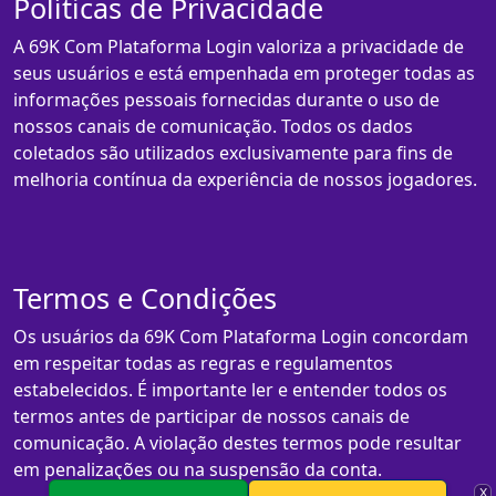
Políticas de Privacidade
A 69K Com Plataforma Login valoriza a privacidade de
seus usuários e está empenhada em proteger todas as
informações pessoais fornecidas durante o uso de
nossos canais de comunicação. Todos os dados
coletados são utilizados exclusivamente para fins de
melhoria contínua da experiência de nossos jogadores.
Termos e Condições
Os usuários da 69K Com Plataforma Login concordam
em respeitar todas as regras e regulamentos
estabelecidos. É importante ler e entender todos os
termos antes de participar de nossos canais de
comunicação. A violação destes termos pode resultar
em penalizações ou na suspensão da conta.
X