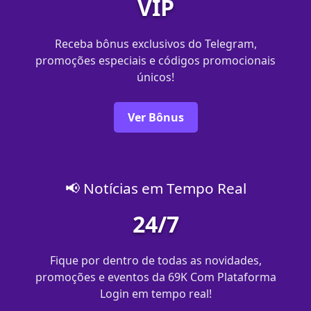
VIP
Receba bônus exclusivos do Telegram,
promoções especiais e códigos promocionais
únicos!
Ver Bônus
📢 Notícias em Tempo Real
24/7
Fique por dentro de todas as novidades,
promoções e eventos da 69K Com Plataforma
Login em tempo real!