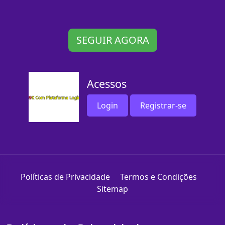
SEGUIR AGORA
Acessos
Login
Registrar-se
Políticas de Privacidade
Termos e Condições
Sitemap