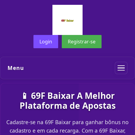
Login
Registrar-se
Menu
📱 69F Baixar A Melhor
Plataforma de Apostas
Cadastre-se na 69F Baixar para ganhar bônus no
cadastro e em cada recarga. Com a 69F Baixar,