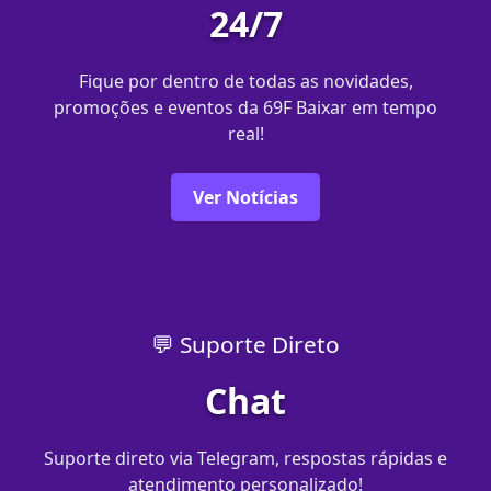
24/7
Fique por dentro de todas as novidades,
promoções e eventos da 69F Baixar em tempo
real!
Ver Notícias
💬 Suporte Direto
Chat
Suporte direto via Telegram, respostas rápidas e
atendimento personalizado!