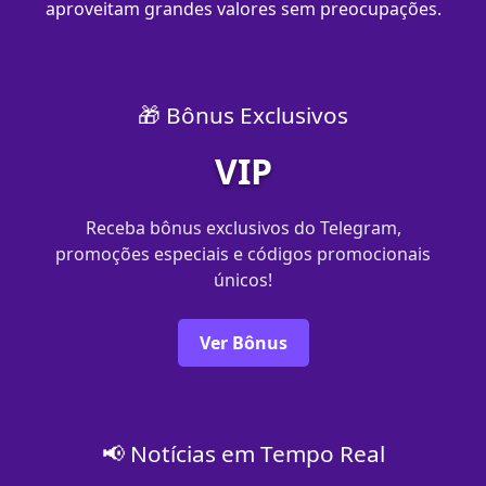
aproveitam grandes valores sem preocupações.
🎁 Bônus Exclusivos
VIP
Receba bônus exclusivos do Telegram,
promoções especiais e códigos promocionais
únicos!
Ver Bônus
📢 Notícias em Tempo Real