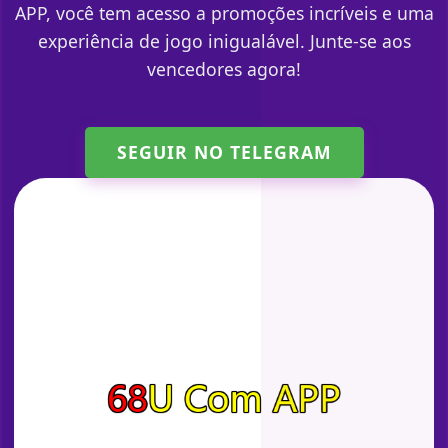
APP, você tem acesso a promoções incríveis e uma
experiência de jogo inigualável. Junte-se aos
vencedores agora!
SEGUIR NO TELEGRAM