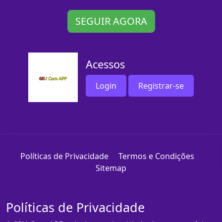
SEGUIR AGORA
Acessos
Login
Registrar-se
Políticas de Privacidade
Termos e Condições
Sitemap
Políticas de Privacidade