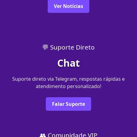
Ver Notícias
💬 Suporte Direto
Chat
Suporte direto via Telegram, respostas rápidas e
atendimento personalizado!
Falar Suporte
👥 Comunidade VIP