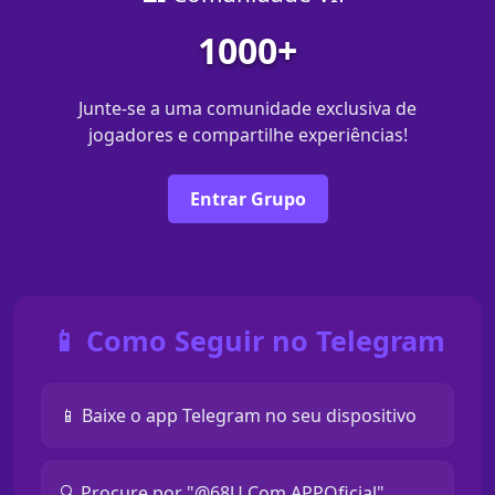
1000+
Junte-se a uma comunidade exclusiva de
jogadores e compartilhe experiências!
Entrar Grupo
📱 Como Seguir no Telegram
📱 Baixe o app Telegram no seu dispositivo
🔍 Procure por "@68U Com APPOficial"