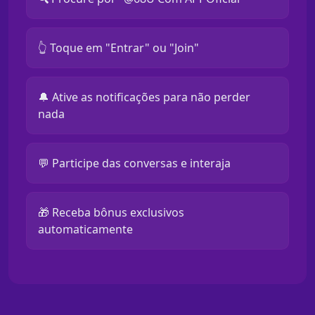
👆 Toque em "Entrar" ou "Join"
🔔 Ative as notificações para não perder
nada
💬 Participe das conversas e interaja
🎁 Receba bônus exclusivos
automaticamente