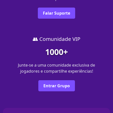
Falar Suporte
👥 Comunidade VIP
1000+
Junte-se a uma comunidade exclusiva de
jogadores e compartilhe experiências!
Entrar Grupo