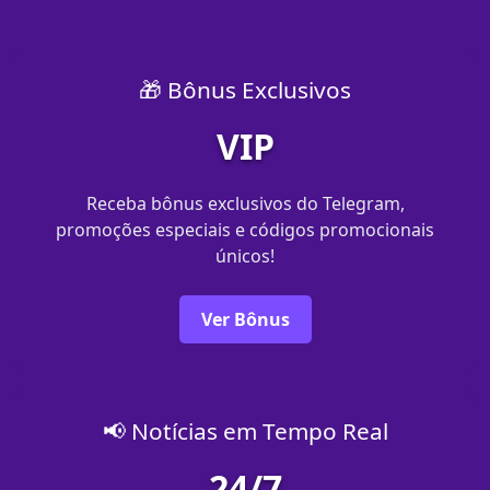
🎁 Bônus Exclusivos
VIP
Receba bônus exclusivos do Telegram,
promoções especiais e códigos promocionais
únicos!
Ver Bônus
📢 Notícias em Tempo Real
24/7