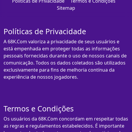
Políticas de Privacidade
Termos e Condições
Sitemap
Políticas de Privacidade
A 68K.Com valoriza a privacidade de seus usuários e
está empenhada em proteger todas as informações
pessoais fornecidas durante o uso de nossos canais de
comunicação. Todos os dados coletados são utilizados
exclusivamente para fins de melhoria contínua da
experiência de nossos jogadores.
Termos e Condições
Os usuários da 68K.Com concordam em respeitar todas
as regras e regulamentos estabelecidos. É importante