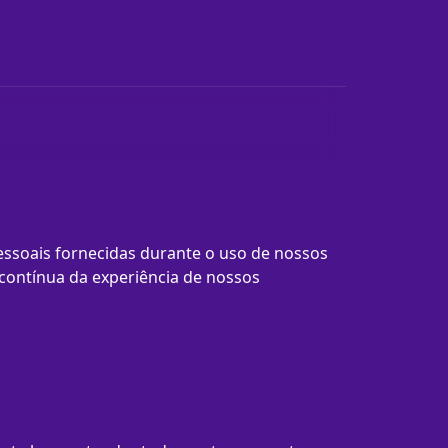
essoais fornecidas durante o uso de nossos
 contínua da experiência de nossos