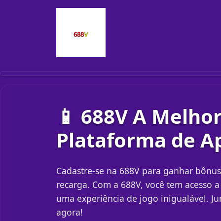
📱 688V A Melho
Plataforma de A
Cadastre-se na 688V para ganhar bônus
recarga. Com a 688V, você tem acesso a
uma experiência de jogo inigualável. J
agora!