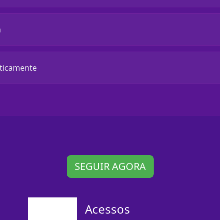
a
aticamente
SEGUIR AGORA
Acessos