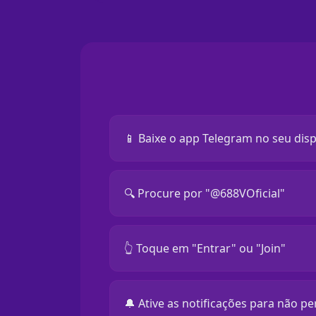
📱 Baixe o app Telegram no seu disp
🔍 Procure por "@688VOficial"
👆 Toque em "Entrar" ou "Join"
🔔 Ative as notificações para não p