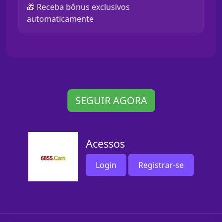
🎁 Receba bônus exclusivos
automaticamente
SEGUIR AGORA
Acessos
Login
Registrar-se