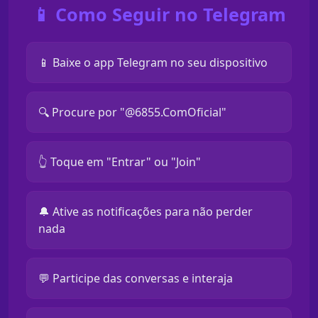
📱 Como Seguir no Telegram
📱 Baixe o app Telegram no seu dispositivo
🔍 Procure por "@6855.ComOficial"
👆 Toque em "Entrar" ou "Join"
🔔 Ative as notificações para não perder
nada
💬 Participe das conversas e interaja