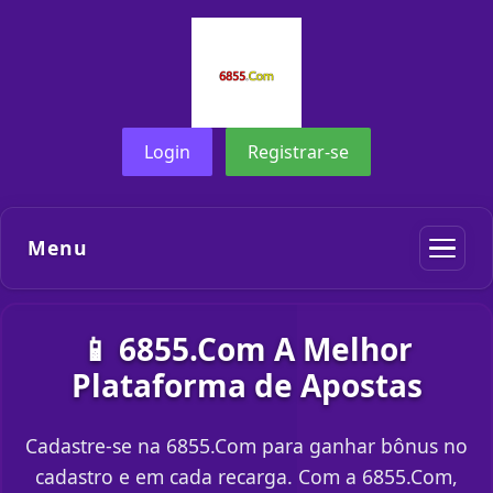
Login
Registrar-se
Menu
📱 6855.Com A Melhor
Plataforma de Apostas
Cadastre-se na 6855.Com para ganhar bônus no
cadastro e em cada recarga. Com a 6855.Com,