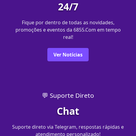
24/7
Fique por dentro de todas as novidades,
promoções e eventos da 6855.Com em tempo
real!
Ver Notícias
💬 Suporte Direto
Chat
Suporte direto via Telegram, respostas rápidas e
atendimento personalizado!