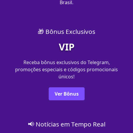
Brasil.
🎁 Bônus Exclusivos
VIP
Receba bônus exclusivos do Telegram,
promoções especiais e códigos promocionais
únicos!
Ver Bônus
📢 Notícias em Tempo Real