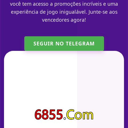
você tem acesso a promoções incríveis e uma
experiência de jogo inigualável. Junte-se aos
vencedores agora!
SEGUIR NO TELEGRAM