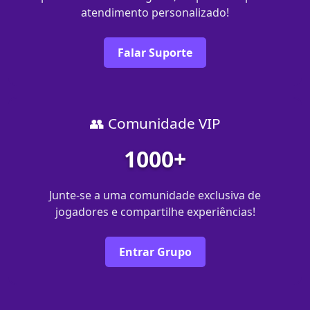
atendimento personalizado!
Falar Suporte
👥 Comunidade VIP
1000+
Junte-se a uma comunidade exclusiva de
jogadores e compartilhe experiências!
Entrar Grupo