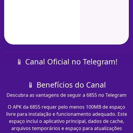
📱 Canal Oficial no Telegram!
📱 Benefícios do Canal
Descubra as vantagens de seguir a 6855 no Telegram
O APK da 6855 requer pelo menos 100MB de espaço
livre para instalação e funcionamento adequado. Este
espaço inclui o aplicativo principal, dados de cache,
arquivos temporários e espaço para atualizações