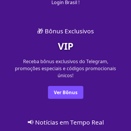
Login Brasil !
🎁 Bônus Exclusivos
VIP
Receba bônus exclusivos do Telegram,
promoções especiais e códigos promocionais
únicos!
Ver Bônus
📢 Notícias em Tempo Real