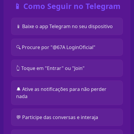
📱 Como Seguir no Telegram
📱 Baixe o app Telegram no seu dispositivo
🔍 Procure por "@67A LoginOficial"
👆 Toque em "Entrar" ou "Join"
🔔 Ative as notificações para não perder
nada
💬 Participe das conversas e interaja