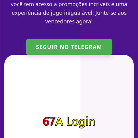
você tem acesso a promoções incríveis e uma
experiência de jogo inigualável. Junte-se aos
vencedores agora!
SEGUIR NO TELEGRAM