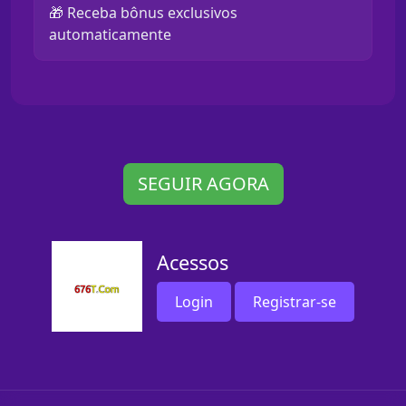
🎁 Receba bônus exclusivos
automaticamente
SEGUIR AGORA
Acessos
Login
Registrar-se