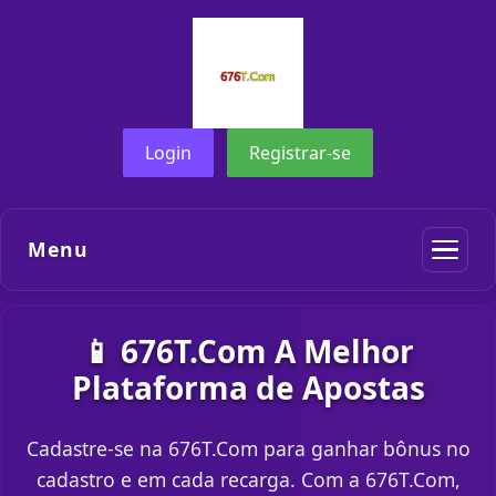
Login
Registrar-se
Menu
📱 676T.Com A Melhor
Plataforma de Apostas
Cadastre-se na 676T.Com para ganhar bônus no
cadastro e em cada recarga. Com a 676T.Com,