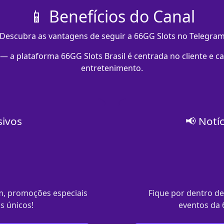
📱 Benefícios do Canal
Descubra as vantagens de seguir a 66GG Slots no Telegra
 — a plataforma 66GG Slots Brasil é centrada no cliente e c
entretenimento.
sivos
📢 Notí
m, promoções especiais
Fique por dentro d
s únicos!
eventos da 