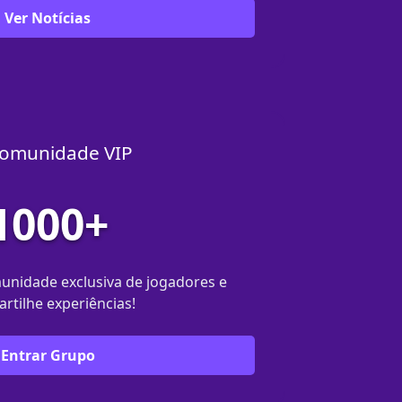
Ver Notícias
Comunidade VIP
1000+
unidade exclusiva de jogadores e
rtilhe experiências!
Entrar Grupo