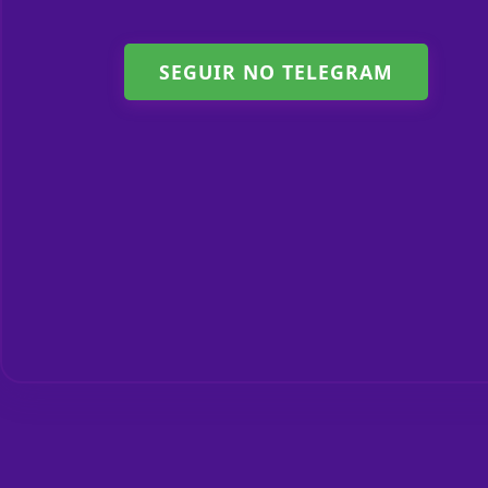
SEGUIR NO TELEGRAM