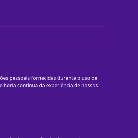
ções pessoais fornecidas durante o uso de
elhoria contínua da experiência de nossos