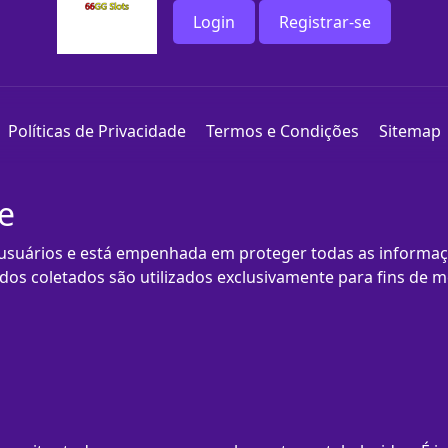
Login
Registrar-se
Políticas de Privacidade
Termos e Condições
Sitemap
de
s usuários e está empenhada em proteger todas as informa
os coletados são utilizados exclusivamente para fins de m