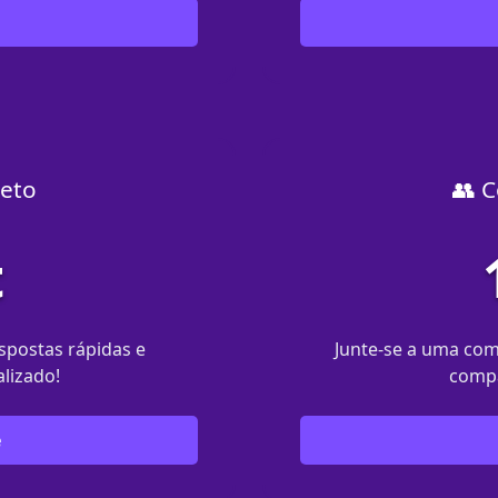
reto
👥 
t
espostas rápidas e
Junte-se a uma com
lizado!
compa
e