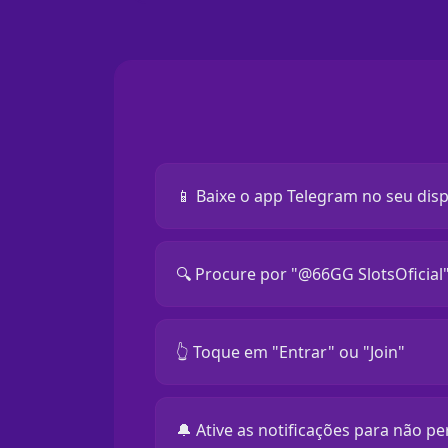
📱 Baixe o app Telegram no seu disp
🔍 Procure por "@66GG SlotsOficial
👆 Toque em "Entrar" ou "Join"
🔔 Ative as notificações para não p