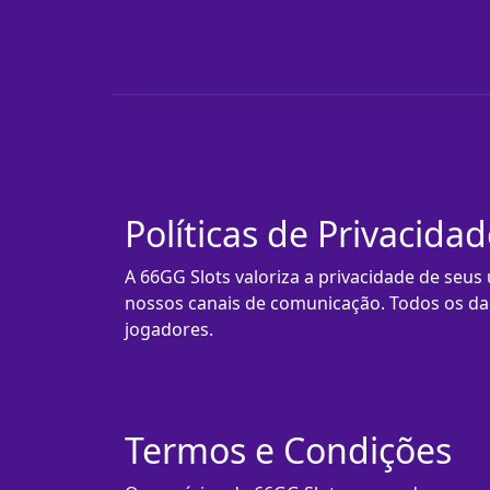
Políticas de Privacida
A 66GG Slots valoriza a privacidade de seu
nossos canais de comunicação. Todos os dad
jogadores.
Termos e Condições