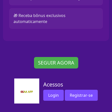
🎁 Receba bônus exclusivos
automaticamente
SEGUIR AGORA
Acessos
Login
Registrar-se