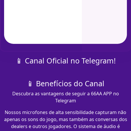
📱 Canal Oficial no Telegram!
📱 Benefícios do Canal
Descubra as vantagens de seguir a 66AA APP no
Telegram
Nossos microfones de alta sensibilidade capturam não
apenas os sons do jogo, mas também as conversas dos
dealers e outros jogadores. O sistema de áudio é