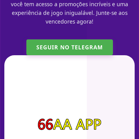
você tem acesso a promoções incríveis e uma
experiência de jogo inigualável. Junte-se aos
vencedores agora!
SEGUIR NO TELEGRAM