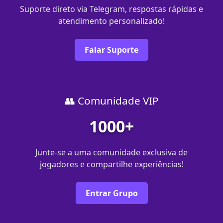
Suporte direto via Telegram, respostas rápidas e
atendimento personalizado!
Falar Suporte
👥 Comunidade VIP
1000+
Junte-se a uma comunidade exclusiva de
jogadores e compartilhe experiências!
Entrar Grupo