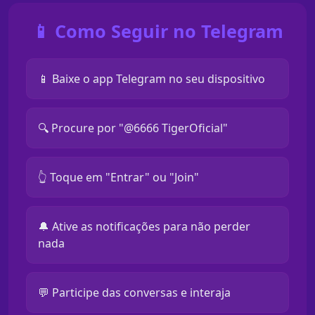
📱 Como Seguir no Telegram
📱 Baixe o app Telegram no seu dispositivo
🔍 Procure por "@6666 TigerOficial"
👆 Toque em "Entrar" ou "Join"
🔔 Ative as notificações para não perder
nada
💬 Participe das conversas e interaja