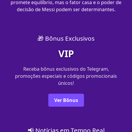
promete equilíbrio, mas o fator casa e o poder de
decisão de Messi podem ser determinantes.
🎁 Bônus Exclusivos
VIP
Receba bônus exclusivos do Telegram,
promoções especiais e códigos promocionais
únicos!
Ver Bônus
📢 Notícias em Tempo Real