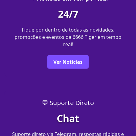
24/7
Fique por dentro de todas as novidades,
promoções e eventos da 6666 Tiger em tempo
real!
Ver Notícias
💬 Suporte Direto
Chat
Suporte direto via Telegram, respostas rápidas e