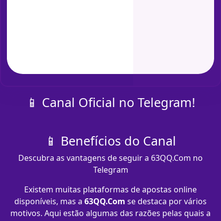
📱 Canal Oficial no Telegram!
📱 Benefícios do Canal
Descubra as vantagens de seguir a 63QQ.Com no
Telegram
Existem muitas plataformas de apostas online
disponíveis, mas a
63QQ.Com
se destaca por vários
motivos. Aqui estão algumas das razões pelas quais a