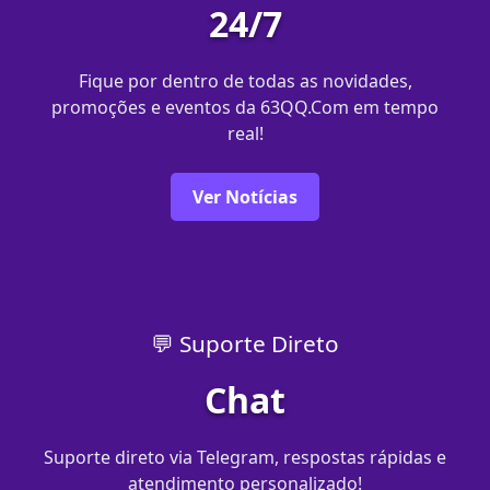
24/7
Fique por dentro de todas as novidades,
promoções e eventos da 63QQ.Com em tempo
real!
Ver Notícias
💬 Suporte Direto
Chat
Suporte direto via Telegram, respostas rápidas e
atendimento personalizado!