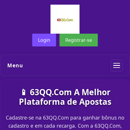
Login
Registrar-se
Menu
📱 63QQ.Com A Melhor
Plataforma de Apostas
Cadastre-se na 63QQ.Com para ganhar bônus no
cadastro e em cada recarga. Com a 63QQ.Com,