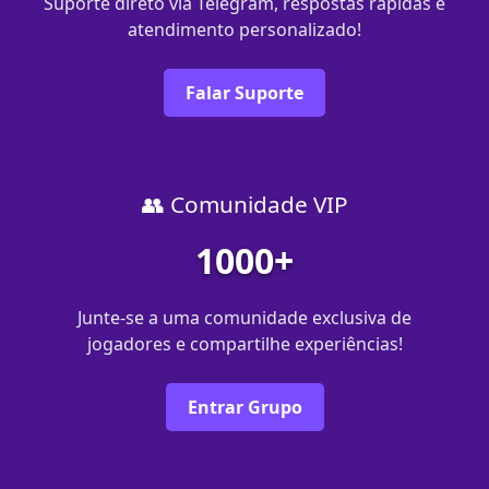
Suporte direto via Telegram, respostas rápidas e
atendimento personalizado!
Falar Suporte
👥 Comunidade VIP
1000+
Junte-se a uma comunidade exclusiva de
jogadores e compartilhe experiências!
Entrar Grupo