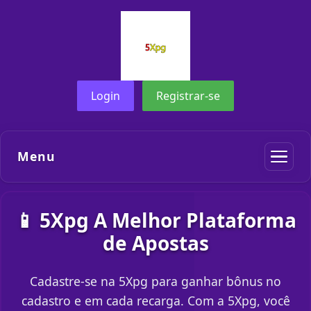
Login
Registrar-se
Menu
📱 5Xpg A Melhor Plataforma
de Apostas
Cadastre-se na 5Xpg para ganhar bônus no
cadastro e em cada recarga. Com a 5Xpg, você