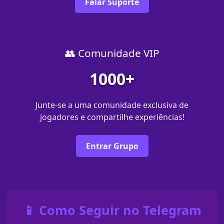
Falar Suporte
👥 Comunidade VIP
1000+
Junte-se a uma comunidade exclusiva de
jogadores e compartilhe experiências!
Entrar Grupo
📱 Como Seguir no Telegram