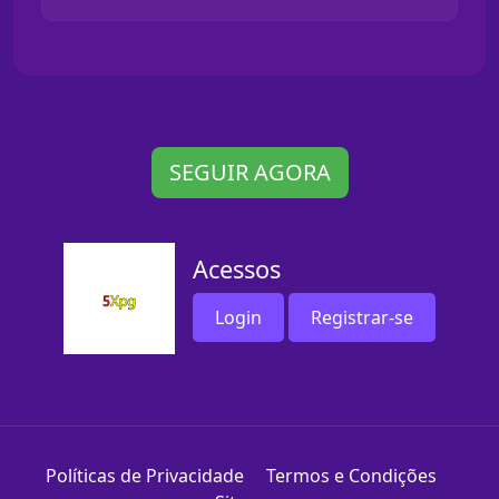
SEGUIR AGORA
Acessos
Login
Registrar-se
Políticas de Privacidade
Termos e Condições