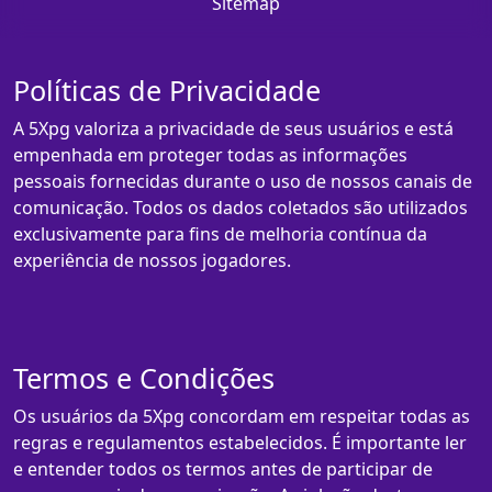
Sitemap
Políticas de Privacidade
A 5Xpg valoriza a privacidade de seus usuários e está
empenhada em proteger todas as informações
pessoais fornecidas durante o uso de nossos canais de
comunicação. Todos os dados coletados são utilizados
exclusivamente para fins de melhoria contínua da
experiência de nossos jogadores.
Termos e Condições
Os usuários da 5Xpg concordam em respeitar todas as
regras e regulamentos estabelecidos. É importante ler
e entender todos os termos antes de participar de