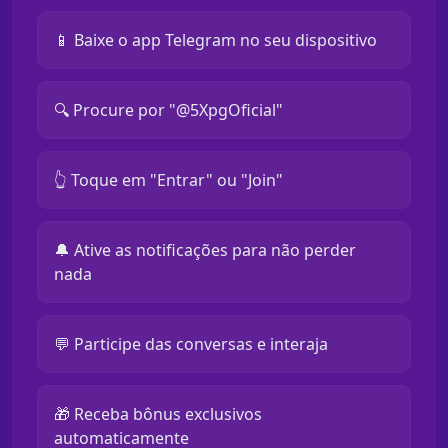
📱 Baixe o app Telegram no seu dispositivo
🔍 Procure por "@5XpgOficial"
👆 Toque em "Entrar" ou "Join"
🔔 Ative as notificações para não perder
nada
💬 Participe das conversas e interaja
🎁 Receba bônus exclusivos
automaticamente