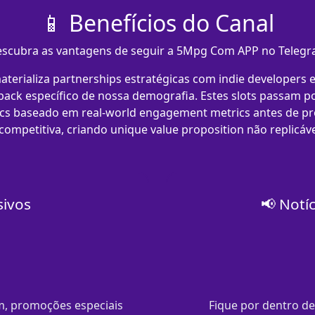
📱 Benefícios do Canal
scubra as vantagens de seguir a 5Mpg Com APP no Teleg
erializa partnerships estratégicas com indie developers e 
ack específico de nossa demografia. Estes slots passam po
cs baseado em real-world engagement metrics antes de pro
competitiva, criando unique value proposition não replicá
sivos
📢 Notí
m, promoções especiais
Fique por dentro d