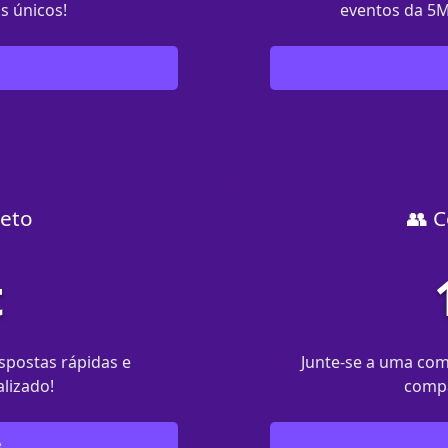
s únicos!
eventos da 5
reto
👥 
t
espostas rápidas e
Junte-se a uma com
lizado!
compa
e