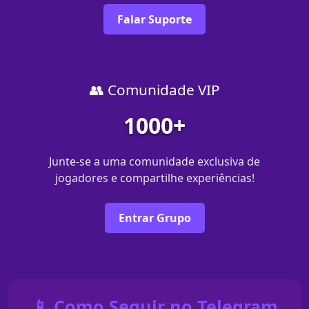
Falar Suporte
👥 Comunidade VIP
1000+
Junte-se a uma comunidade exclusiva de
jogadores e compartilhe experiências!
Entrar Grupo
📱 Como Seguir no Telegram