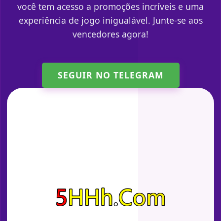
você tem acesso a promoções incríveis e uma
experiência de jogo inigualável. Junte-se aos
vencedores agora!
SEGUIR NO TELEGRAM