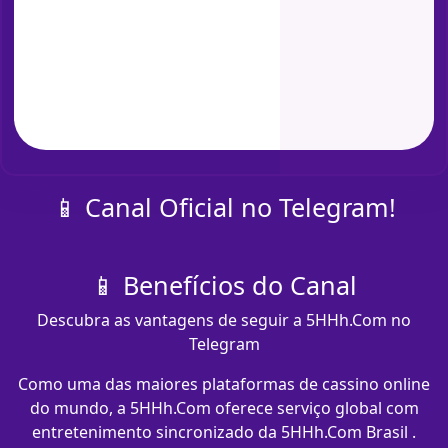
📱 Canal Oficial no Telegram!
📱 Benefícios do Canal
Descubra as vantagens de seguir a 5HHh.Com no
Telegram
Como uma das maiores plataformas de cassino online
do mundo, a 5HHh.Com oferece serviço global com
entretenimento sincronizado da 5HHh.Com Brasil .