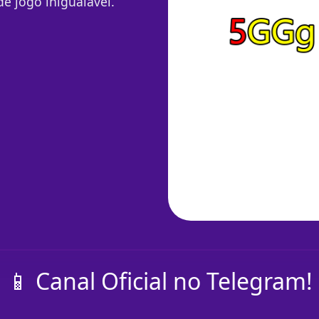
e jogo inigualável.
📱 Canal Oficial no Telegram!