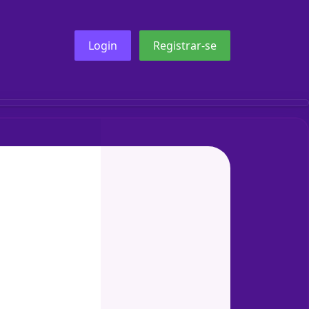
Login
Registrar-se