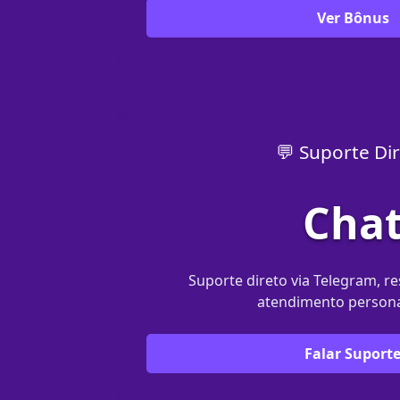
Ver Bônus
💬 Suporte Di
Cha
Suporte direto via Telegram, r
atendimento persona
Falar Suport