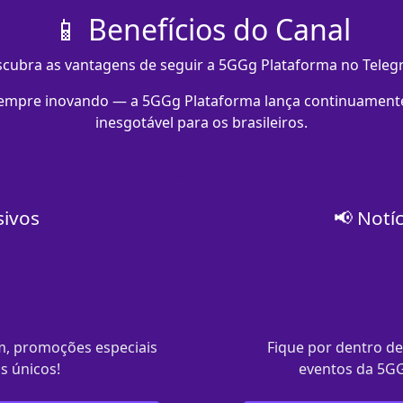
📱 Benefícios do Canal
cubra as vantagens de seguir a 5GGg Plataforma no Tele
 sempre inovando — a 5GGg Plataforma lança continuamente
inesgotável para os brasileiros.
sivos
📢 Notí
m, promoções especiais
Fique por dentro d
s únicos!
eventos da 5GG