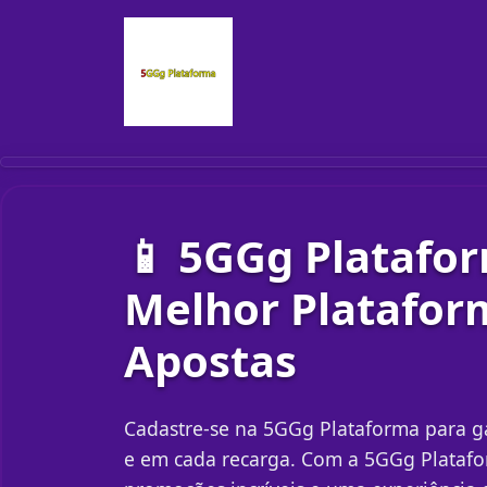
📱 5GGg Platafo
Melhor Platafor
Apostas
Cadastre-se na 5GGg Plataforma para g
e em cada recarga. Com a 5GGg Platafo