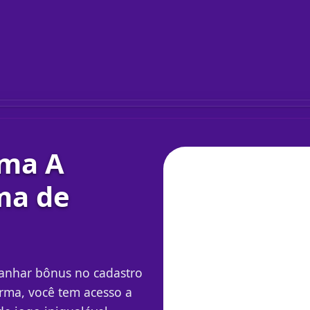
rma A
ma de
anhar bônus no cadastro
rma, você tem acesso a