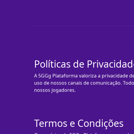
Políticas de Privacida
A 5GGg Plataforma valoriza a privacidade 
uso de nossos canais de comunicação. Todos
nossos jogadores.
Termos e Condições