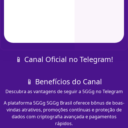
📱 Canal Oficial no Telegram!
📱 Benefícios do Canal
Descubra as vantagens de seguir a 5GGg no Telegram
A plataforma 5GGg 5GGg Brasil oferece bônus de boas-
vindas atrativos, promoções contínuas e proteção de
dados com criptografia avançada e pagamentos
rápidos.