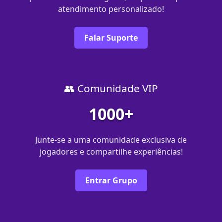
atendimento personalizado!
Falar Suporte
👥 Comunidade VIP
1000+
Junte-se a uma comunidade exclusiva de
jogadores e compartilhe experiências!
Entrar Grupo