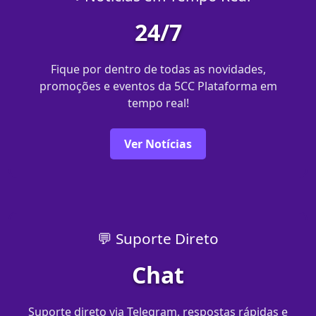
24/7
Fique por dentro de todas as novidades,
promoções e eventos da 5CC Plataforma em
tempo real!
Ver Notícias
💬 Suporte Direto
Chat
Suporte direto via Telegram, respostas rápidas e