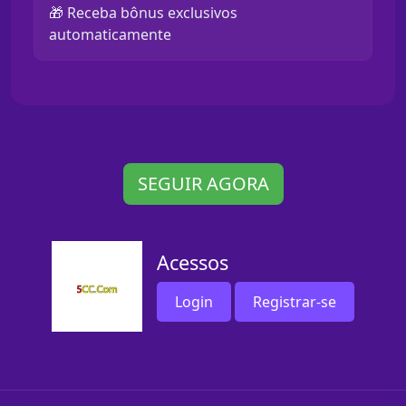
🎁 Receba bônus exclusivos
automaticamente
SEGUIR AGORA
Acessos
Login
Registrar-se