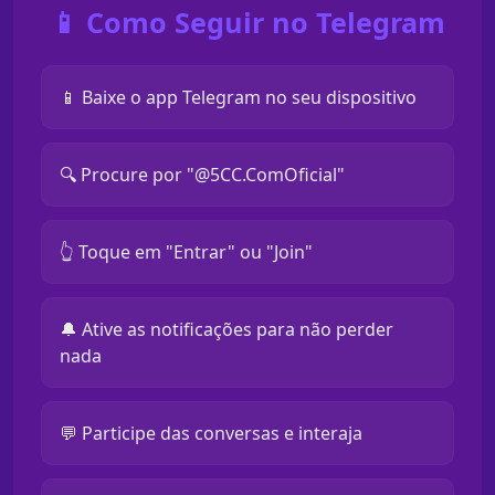
📱 Como Seguir no Telegram
📱 Baixe o app Telegram no seu dispositivo
🔍 Procure por "@5CC.ComOficial"
👆 Toque em "Entrar" ou "Join"
🔔 Ative as notificações para não perder
nada
💬 Participe das conversas e interaja