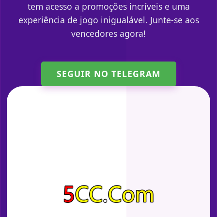
tem acesso a promoções incríveis e uma
experiência de jogo inigualável. Junte-se aos
vencedores agora!
SEGUIR NO TELEGRAM