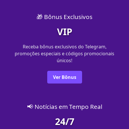
🎁 Bônus Exclusivos
VIP
Receba bônus exclusivos do Telegram,
promoções especiais e códigos promocionais
únicos!
Ver Bônus
📢 Notícias em Tempo Real
24/7