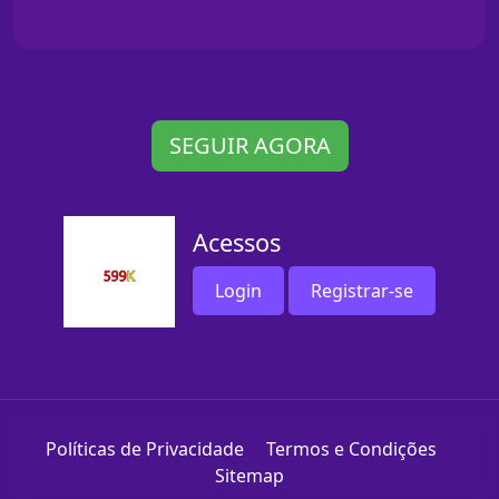
SEGUIR AGORA
Acessos
Login
Registrar-se
Políticas de Privacidade
Termos e Condições
Sitemap