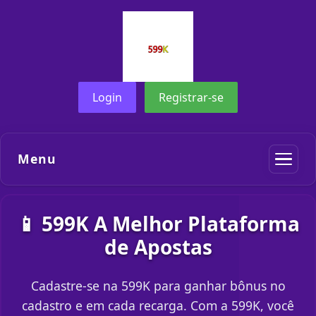
Login
Registrar-se
Menu
📱 599K A Melhor Plataforma
de Apostas
Cadastre-se na 599K para ganhar bônus no
cadastro e em cada recarga. Com a 599K, você