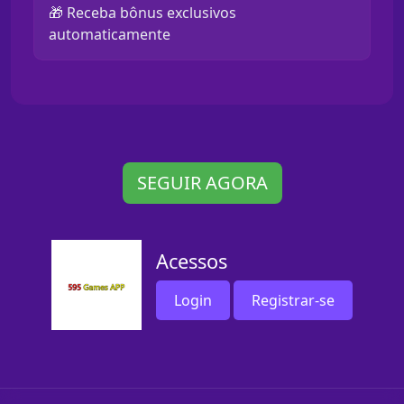
🎁 Receba bônus exclusivos
automaticamente
SEGUIR AGORA
Acessos
Login
Registrar-se