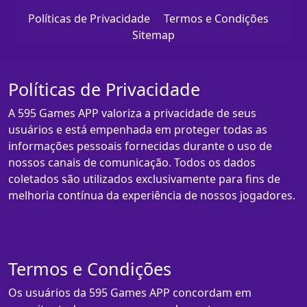
Políticas de Privacidade
Termos e Condições
Sitemap
Políticas de Privacidade
A 595 Games APP valoriza a privacidade de seus
usuários e está empenhada em proteger todas as
informações pessoais fornecidas durante o uso de
nossos canais de comunicação. Todos os dados
coletados são utilizados exclusivamente para fins de
melhoria contínua da experiência de nossos jogadores.
Termos e Condições
Os usuários da 595 Games APP concordam em