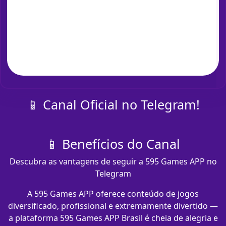
📱 Canal Oficial no Telegram!
📱 Benefícios do Canal
Descubra as vantagens de seguir a 595 Games APP no
Telegram
A 595 Games APP oferece conteúdo de jogos
diversificado, profissional e extremamente divertido —
a plataforma 595 Games APP Brasil é cheia de alegria e