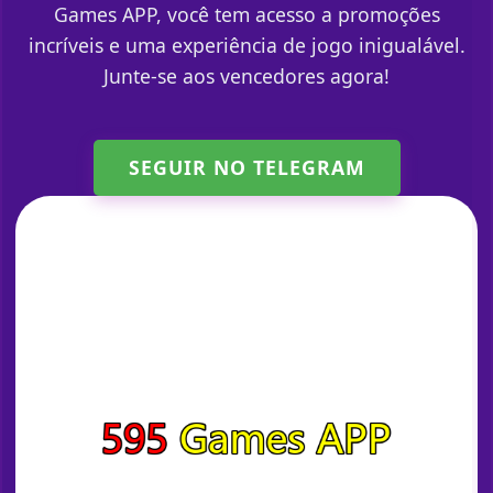
Games APP, você tem acesso a promoções
incríveis e uma experiência de jogo inigualável.
Junte-se aos vencedores agora!
SEGUIR NO TELEGRAM