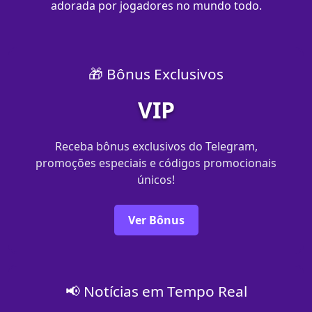
adorada por jogadores no mundo todo.
🎁 Bônus Exclusivos
VIP
Receba bônus exclusivos do Telegram,
promoções especiais e códigos promocionais
únicos!
Ver Bônus
📢 Notícias em Tempo Real