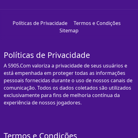
Políticas de Privacidade
Termos e Condições
Sitemap
Políticas de Privacidade
A 5905.Com valoriza a privacidade de seus usuários e
está empenhada em proteger todas as informações
pessoais fornecidas durante o uso de nossos canais de
comunicação. Todos os dados coletados são utilizados
exclusivamente para fins de melhoria contínua da
experiência de nossos jogadores.
Termos e Condições