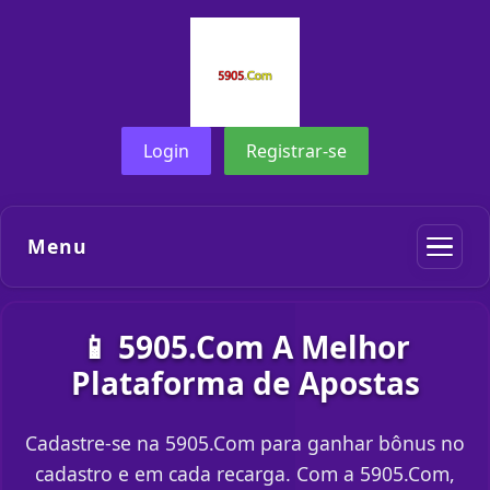
Login
Registrar-se
Menu
📱 5905.Com A Melhor
Plataforma de Apostas
Cadastre-se na 5905.Com para ganhar bônus no
cadastro e em cada recarga. Com a 5905.Com,