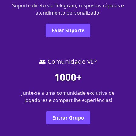
Suporte direto via Telegram, respostas rápidas e
atendimento personalizado!
Falar Suporte
👥 Comunidade VIP
1000+
Junte-se a uma comunidade exclusiva de
jogadores e compartilhe experiências!
Entrar Grupo