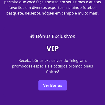
permite que você faça apostas em seus times e atletas
favoritos em diversos esportes, incluindo futebol,
basquete, beisebol, hóquei em campo e muito mais.
🎁 Bônus Exclusivos
VIP
Receba bônus exclusivos do Telegram,
promoções especiais e códigos promocionais
únicos!
Ver Bônus