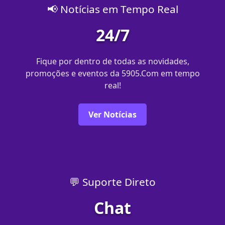
📢 Notícias em Tempo Real
24/7
Fique por dentro de todas as novidades,
promoções e eventos da 5905.Com em tempo
real!
Ver Notícias
💬 Suporte Direto
Chat