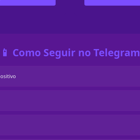
📱 Como Seguir no Telegram
ositivo