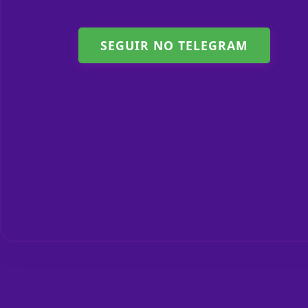
SEGUIR NO TELEGRAM