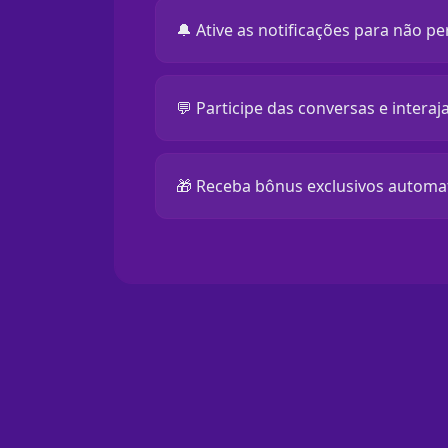
🔔 Ative as notificações para não p
💬 Participe das conversas e interaj
🎁 Receba bônus exclusivos autom