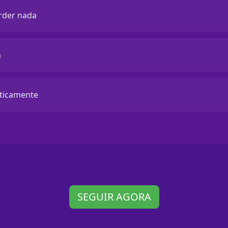
erder nada
a
aticamente
SEGUIR AGORA