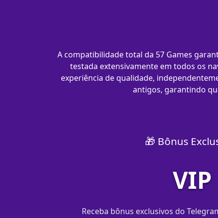
A compatibilidade total da 57 Games garan
testada extensivamente em todos os nav
experiência de qualidade, independenteme
antigos, garantindo q
🎁 Bônus Exclu
VIP
Receba bônus exclusivos do Telegra