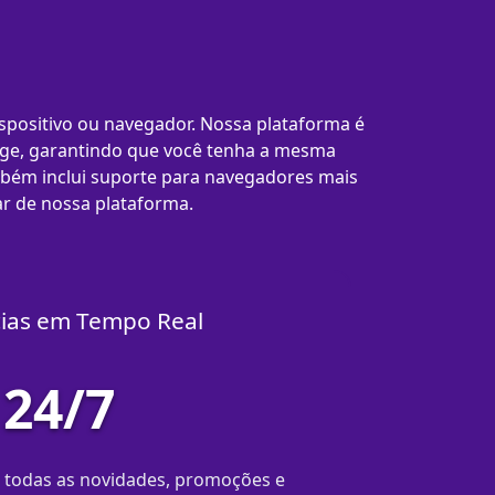
spositivo ou navegador. Nossa plataforma é
Edge, garantindo que você tenha a mesma
mbém inclui suporte para navegadores mais
r de nossa plataforma.
cias em Tempo Real
24/7
e todas as novidades, promoções e