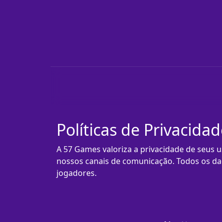
Políticas de Privacida
A 57 Games valoriza a privacidade de seus
nossos canais de comunicação. Todos os dad
jogadores.