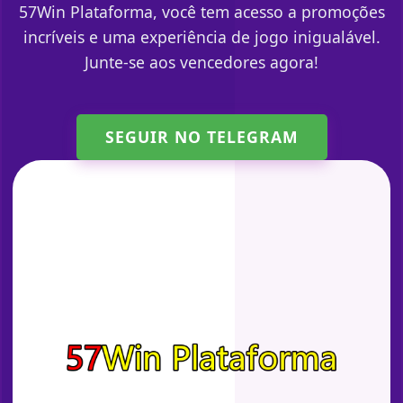
57Win Plataforma, você tem acesso a promoções
incríveis e uma experiência de jogo inigualável.
Junte-se aos vencedores agora!
SEGUIR NO TELEGRAM