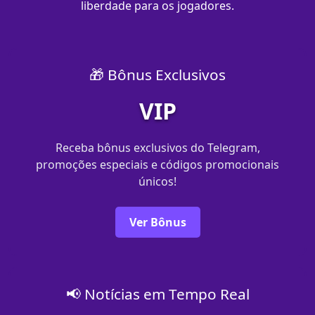
liberdade para os jogadores.
🎁 Bônus Exclusivos
VIP
Receba bônus exclusivos do Telegram,
promoções especiais e códigos promocionais
únicos!
Ver Bônus
📢 Notícias em Tempo Real