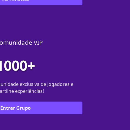
Comunidade VIP
1000+
unidade exclusiva de jogadores e
rtilhe experiências!
Entrar Grupo