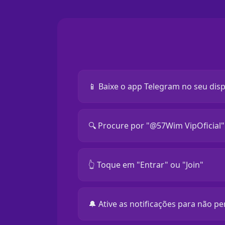
📱 Baixe o app Telegram no seu disp
🔍 Procure por "@57Wim VipOficial"
👆 Toque em "Entrar" ou "Join"
🔔 Ative as notificações para não p