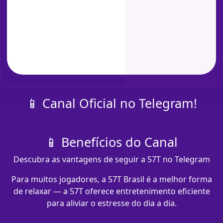
📱 Canal Oficial no Telegram!
📱 Benefícios do Canal
Descubra as vantagens de seguir a 57T no Telegram
Para muitos jogadores, a 57T Brasil é a melhor forma
de relaxar — a 57T oferece entretenimento eficiente
para aliviar o estresse do dia a dia.