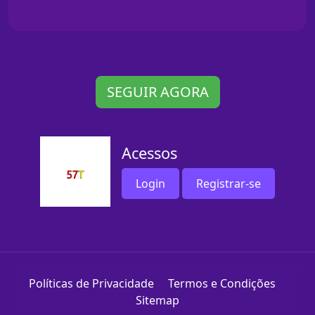
SEGUIR AGORA
Acessos
Login
Registrar-se
Políticas de Privacidade
Termos e Condições
Sitemap