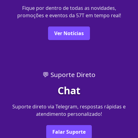
Fique por dentro de todas as novidades,
promoções e eventos da 57T em tempo real!
Ver Notícias
💬 Suporte Direto
Chat
Suporte direto via Telegram, respostas rápidas e
atendimento personalizado!
Falar Suporte