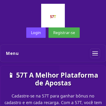
Login
Registrar-se
Menu
📱 57T A Melhor Plataforma
de Apostas
Cadastre-se na 57T para ganhar bônus no
cadastro e em cada recarga. Com a 57T, você tem