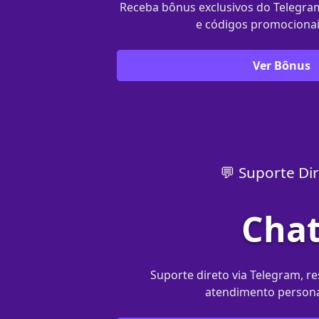
Receba bônus exclusivos do Telegra
e códigos promocionai
Ver Bônus
💬 Suporte Di
Cha
Suporte direto via Telegram, r
atendimento persona