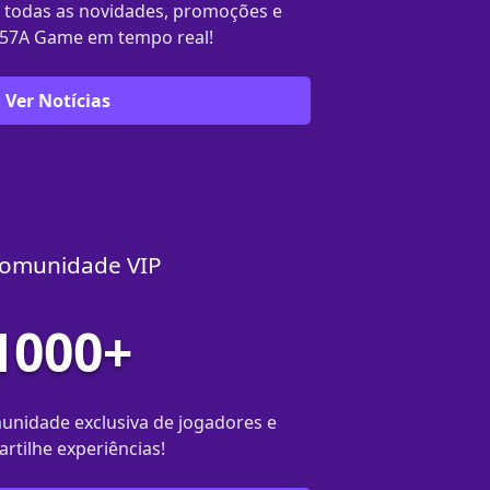
e todas as novidades, promoções e
 57A Game em tempo real!
Ver Notícias
Comunidade VIP
1000+
unidade exclusiva de jogadores e
rtilhe experiências!