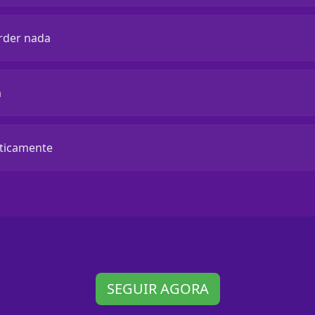
erder nada
a
aticamente
SEGUIR AGORA