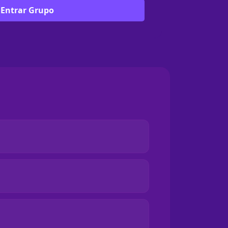
Entrar Grupo