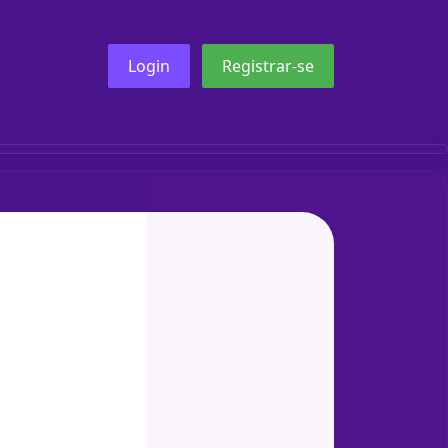
Login
Registrar-se