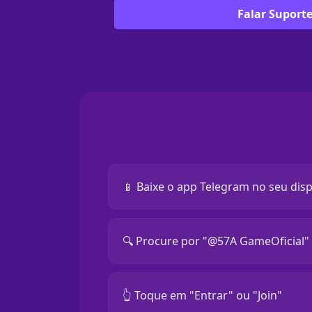
Falar Suport
📱 Baixe o app Telegram no seu disp
🔍 Procure por "@57A GameOficial"
👆 Toque em "Entrar" ou "Join"