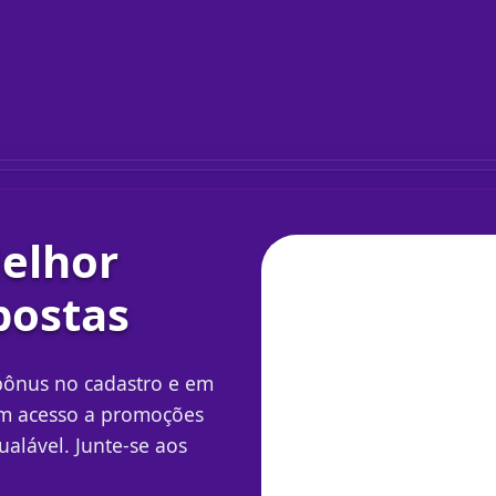
elhor
postas
bônus no cadastro e em
em acesso a promoções
ualável. Junte-se aos