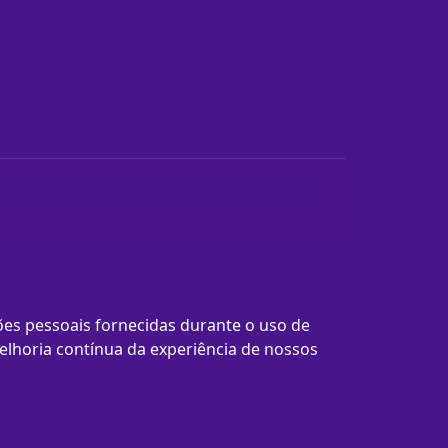
es pessoais fornecidas durante o uso de
elhoria contínua da experiência de nossos