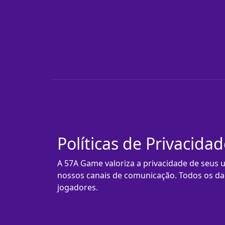
Políticas de Privacida
A 57A Game valoriza a privacidade de seus
nossos canais de comunicação. Todos os dad
jogadores.