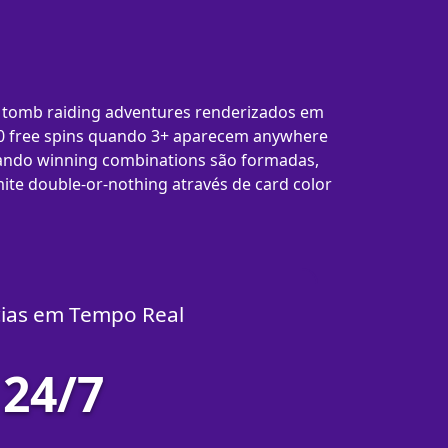
de tomb raiding adventures renderizados em
 10 free spins quando 3+ aparecem anywhere
quando winning combinations são formadas,
te double-or-nothing através de card color
cias em Tempo Real
24/7