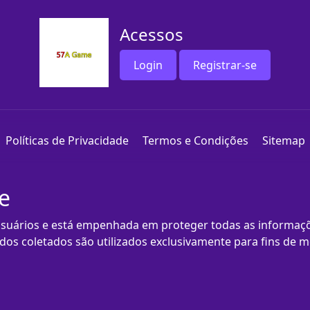
Acessos
Login
Registrar-se
Políticas de Privacidade
Termos e Condições
Sitemap
de
 usuários e está empenhada em proteger todas as informaçõ
os coletados são utilizados exclusivamente para fins de m