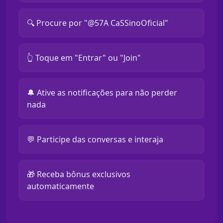
🔍 Procure por "@57A CaSSinoOficial"
👆 Toque em "Entrar" ou "Join"
🔔 Ative as notificações para não perder
nada
💬 Participe das conversas e interaja
🎁 Receba bônus exclusivos
automaticamente