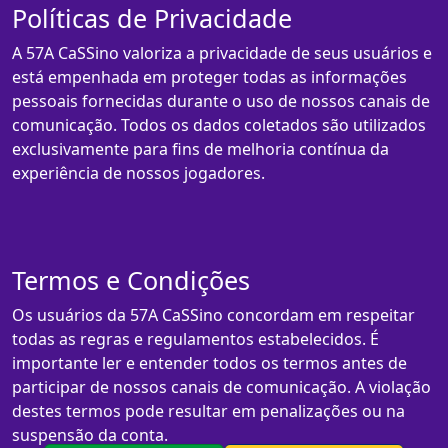
Políticas de Privacidade
A 57A CaSSino valoriza a privacidade de seus usuários e
está empenhada em proteger todas as informações
pessoais fornecidas durante o uso de nossos canais de
comunicação. Todos os dados coletados são utilizados
exclusivamente para fins de melhoria contínua da
experiência de nossos jogadores.
Termos e Condições
Os usuários da 57A CaSSino concordam em respeitar
todas as regras e regulamentos estabelecidos. É
importante ler e entender todos os termos antes de
participar de nossos canais de comunicação. A violação
destes termos pode resultar em penalizações ou na
suspensão da conta.