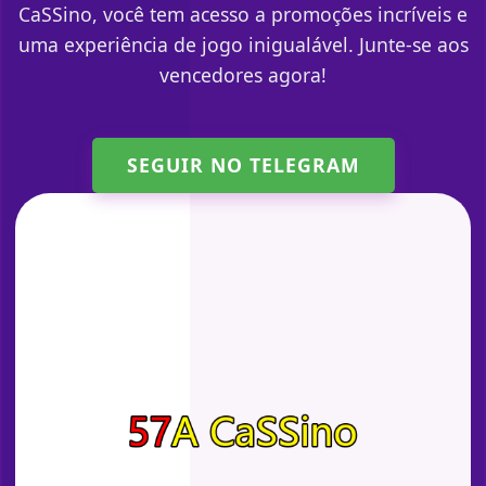
CaSSino, você tem acesso a promoções incríveis e
uma experiência de jogo inigualável. Junte-se aos
vencedores agora!
SEGUIR NO TELEGRAM